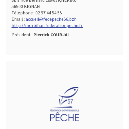
3bis Rue Bernard L&#039,HERIAU
56500 BIGNAN
Téléphone :
02 97 44 54 55
Email :
accueil@fedepeche56.bzh
http://morbihan.federationpeche.fr
Président :
Pierrick COURJAL