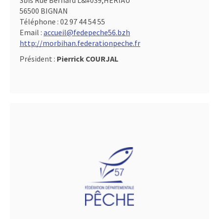
3bis Rue Bernard L&#039,HERIAU
56500 BIGNAN
Téléphone :
02 97 44 54 55
Email :
accueil@fedepeche56.bzh
http://morbihan.federationpeche.fr
Président :
Pierrick COURJAL