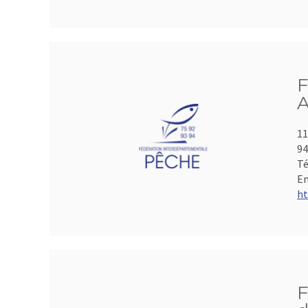
F
A
11
9
Té
Em
ht
F