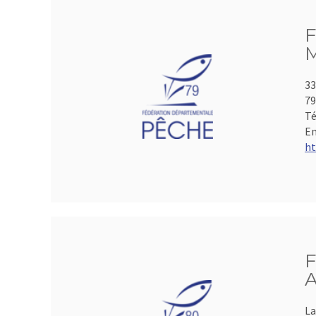
F
M
33
7
Té
Em
ht
F
A
La