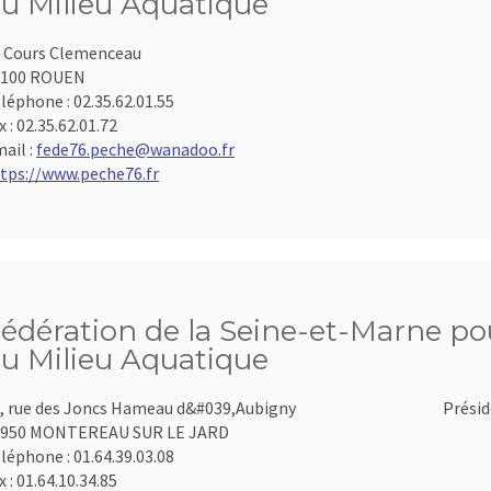
u Milieu Aquatique
 Cours Clemenceau
6100 ROUEN
léphone :
02.35.62.01.55
x :
02.35.62.01.72
ail :
fede76.peche@wanadoo.fr
tps://www.peche76.fr
édération de la Seine-et-Marne pou
u Milieu Aquatique
, rue des Joncs Hameau d&#039,Aubigny
Présid
7950 MONTEREAU SUR LE JARD
léphone :
01.64.39.03.08
x :
01.64.10.34.85