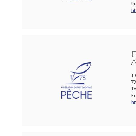
Em
ht
F
A
19
78
Té
Em
ht