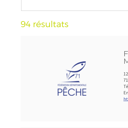
94 résultats
F
M
12
7
Té
Em
ht