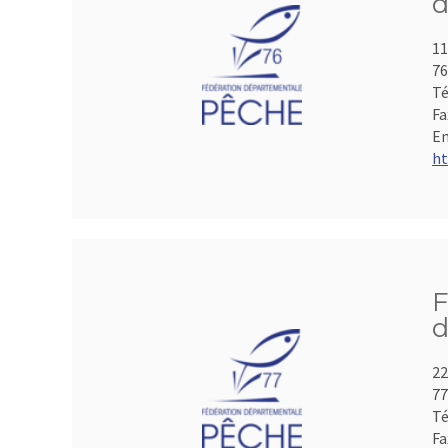
d
11
7
Té
Fa
Em
ht
F
d
22
7
Té
Fa