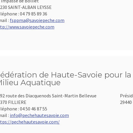
 Impasse de Bolliet
230 SAINT-ALBAN LEYSSE
léphone :
04 79 85 89 36
ail :
fsppma@savoiepeche.com
tp://www.savoiepeche.com
édération de Haute-Savoie pour la 
ilieu Aquatique
92 route des Diacquenods Saint-Martin Bellevue
Présid
370 FILLIERE
29440 
léphone :
04 50 46 87 55
ail :
info@pechehautesavoie.com
tps://pechehautesavoie.com/