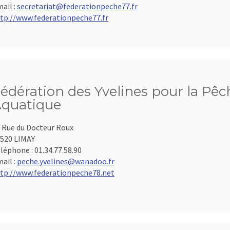
ail :
secretariat@federationpeche77.fr
tp://www.federationpeche77.fr
édération des Yvelines pour la Pêch
quatique
 Rue du Docteur Roux
520 LIMAY
léphone :
01.34.77.58.90
ail :
peche.yvelines@wanadoo.fr
tp://www.federationpeche78.net