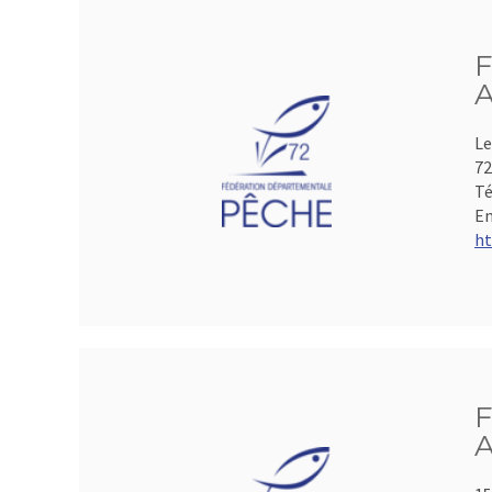
F
A
Le
72
Té
Em
ht
F
A