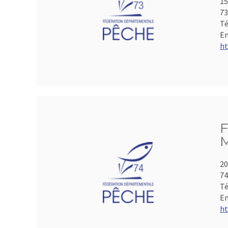
15
73
Té
Em
ht
F
M
20
74
Té
Em
ht