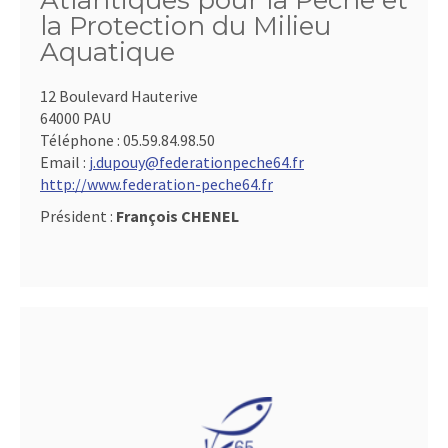
Atlantiques pour la Pêche et
la Protection du Milieu
Aquatique
12 Boulevard Hauterive
64000 PAU
Téléphone :
05.59.84.98.50
Email :
j.dupouy@federationpeche64.fr
http://www.federation-peche64.fr
Président :
François CHENEL