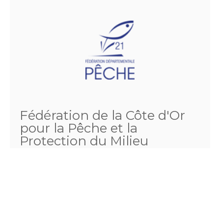
Fédération de la Côte d'Or
pour la Pêche et la
Protection du Milieu
Aquatique
4 rue louis Neel
21000 DIJON
Téléphone :
03.80.57.11.15
Fax :
03.80.55.51.21
Email :
comptabilite@fedepeche21.com