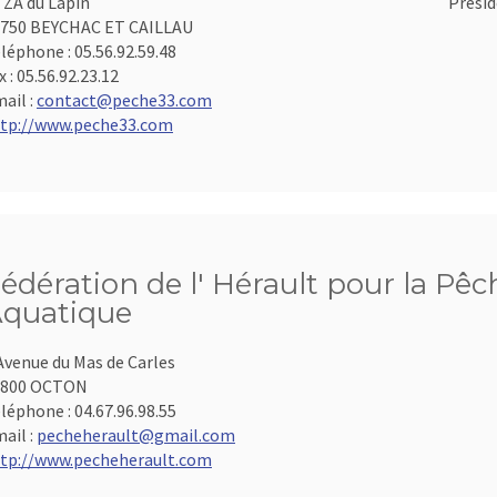
 ZA du Lapin
Présid
750 BEYCHAC ET CAILLAU
léphone :
05.56.92.59.48
x :
05.56.92.23.12
ail :
contact@peche33.com
tp://www.peche33.com
édération de l' Hérault pour la Pêc
quatique
Avenue du Mas de Carles
4800 OCTON
léphone :
04.67.96.98.55
ail :
pecheherault@gmail.com
tp://www.pecheherault.com