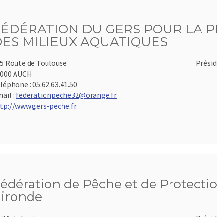
FÉDÉRATION DU GERS POUR LA P
DES MILIEUX AQUATIQUES
5 Route de Toulouse
Présid
2000 AUCH
léphone :
05.62.63.41.50
ail :
federationpeche32@orange.fr
tp://www.gers-peche.fr
édération de Pêche et de Protectio
ironde