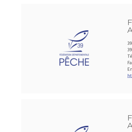
F
A
39
39
Té
Fa
Em
ht
F
A