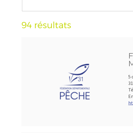
94 résultats
F
M
5 
3
Té
Em
ht