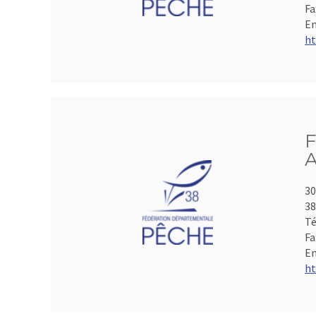
Fa
Em
ht
F
A
30
3
Té
Fa
Em
ht