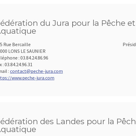
édération du Jura pour la Pêche et 
quatique
5 Rue Bercaille
Présid
000 LONS LE SAUNIER
léphone :
03.84.24.86.96
x :
03.84.24.96.31
ail :
contact@peche-jura.com
tps://www.peche-jura.com
édération des Landes pour la Pêche
quatique