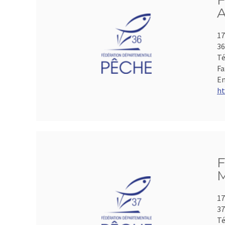
F
A
17
3
Té
Fa
Em
ht
F
M
17
3
Té