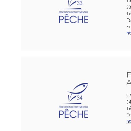
10
33
Té
Fa
Em
ht
F
A
9 
3
Té
Em
ht