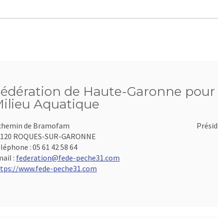
édération de Haute-Garonne pour l
ilieu Aquatique
chemin de Bramofam
Présid
1120 ROQUES-SUR-GARONNE
léphone :
05 61 42 58 64
ail :
federation@fede-peche31.com
tps://www.fede-peche31.com