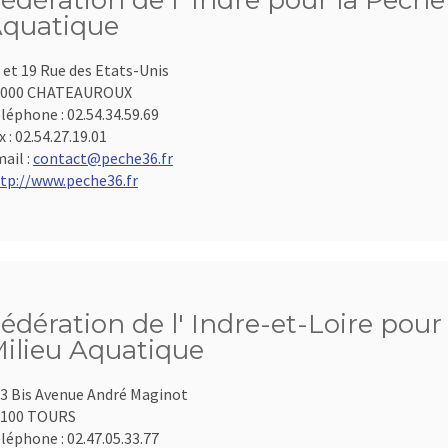
édération de l' Indre pour la Pêche
quatique
 et 19 Rue des Etats-Unis
6000 CHATEAUROUX
léphone :
02.54.34.59.69
x :
02.54.27.19.01
ail :
contact@peche36.fr
tp://www.peche36.fr
édération de l' Indre-et-Loire pour
ilieu Aquatique
3 Bis Avenue André Maginot
7100 TOURS
léphone :
02.47.05.33.77