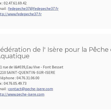
x :
02.47.61.69.42
ail :
fedepeche37@fedepeche37.fr
tp://www.fedepeche37.fr
édération de l' Isère pour la Pêche 
quatique
1 rue de l&#039,Eau Vive - Font Besset
8210 SAINT-QUENTIN-SUR-ISERE
léphone :
04.76.31.06.00
x :
04.76.05.49.73
ail :
contact@peche-isere.com
tp://www.peche-isere.com