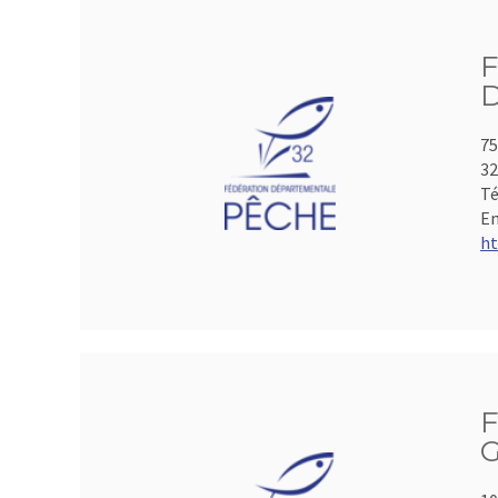
75
3
Té
Em
ht
F
G