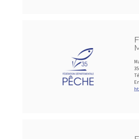
F
M
Ma
35
Té
Em
ht