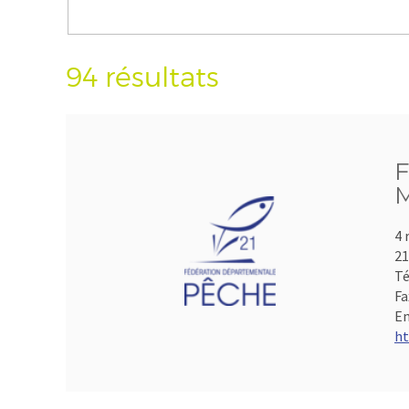
94 résultats
F
M
4 
21
Té
Fa
Em
ht