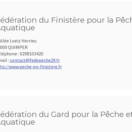
édération du Finistère pour la Pêch
quatique
Allée Loeïz Herrieu
9000 QUIMPER
léphone :
0298103420
ail :
contact@fedepeche29.fr
tp://www.peche-en-finistere.fr
édération du Gard pour la Pêche et
quatique