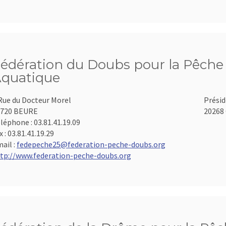
édération du Doubs pour la Pêche e
quatique
Rue du Docteur Morel
Présid
5720 BEURE
20268 
léphone :
03.81.41.19.09
x :
03.81.41.19.29
ail :
fedepeche25@federation-peche-doubs.org
tp://www.federation-peche-doubs.org