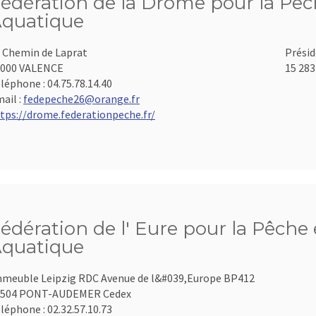
édération de la Drôme pour la Pêch
quatique
 Chemin de Laprat
Présid
6000 VALENCE
15 283
léphone :
04.75.78.14.40
ail :
fedepeche26@orange.fr
tps://drome.federationpeche.fr/
édération de l' Eure pour la Pêche 
quatique
meuble Leipzig RDC Avenue de l&#039,Europe BP412
7504 PONT-AUDEMER Cedex
léphone :
02.32.57.10.73