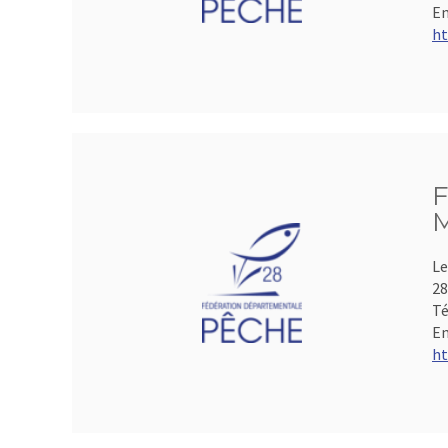
Em
ht
F
M
Le
28
Té
Em
ht