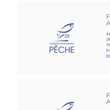
F
A
4 
2
Té
Em
ht
F
A