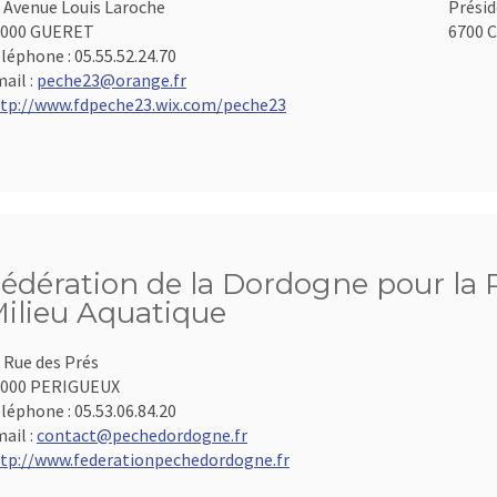
 Avenue Louis Laroche
Présid
3000 GUERET
6700 C
léphone :
05.55.52.24.70
ail :
peche23@orange.fr
tp://www.fdpeche23.wix.com/peche23
édération de la Dordogne pour la P
ilieu Aquatique
 Rue des Prés
4000 PERIGUEUX
léphone :
05.53.06.84.20
ail :
contact@pechedordogne.fr
tp://www.federationpechedordogne.fr