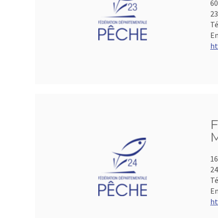
60
2
Té
Em
ht
F
M
16
2
Té
Em
ht