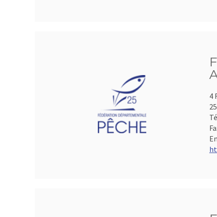
F
A
4 
2
Té
Fa
Em
ht