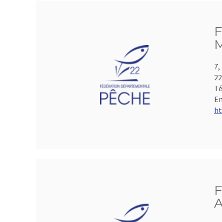
F
M
7,
2
Té
Em
ht
F
A