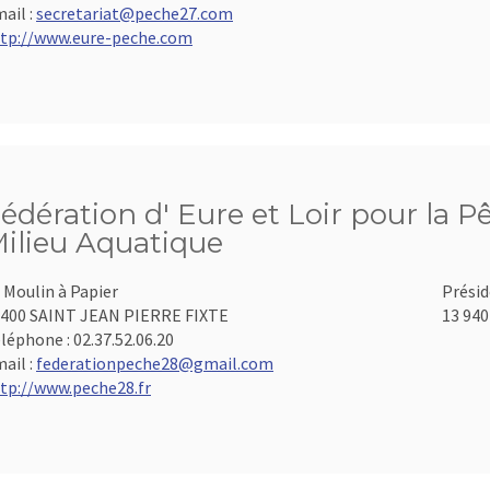
ail :
secretariat@peche27.com
tp://www.eure-peche.com
édération d' Eure et Loir pour la P
ilieu Aquatique
 Moulin à Papier
Présid
400 SAINT JEAN PIERRE FIXTE
13 940
léphone :
02.37.52.06.20
ail :
federationpeche28@gmail.com
tp://www.peche28.fr