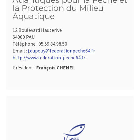
Atlantiques pour la Pêche et
la Protection du Milieu
Aquatique
12 Boulevard Hauterive
64000 PAU
Téléphone :
05.59.84.98.50
Email :
j.dupouy@federationpeche64.fr
http://www.federation-peche64.fr
Président :
François CHENEL