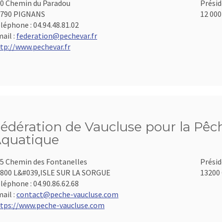
0 Chemin du Paradou
Présid
3790 PIGNANS
12 000
léphone :
04.94.48.81.02
ail :
federation@pechevar.fr
tp://www.pechevar.fr
édération de Vaucluse pour la Pêch
quatique
5 Chemin des Fontanelles
Présid
800 L&#039,ISLE SUR LA SORGUE
13200 
léphone :
04.90.86.62.68
ail :
contact@peche-vaucluse.com
tps://www.peche-vaucluse.com