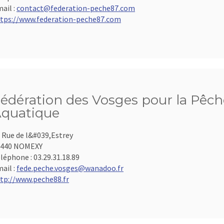
ail :
contact@federation-peche87.com
tps://www.federation-peche87.com
édération des Vosges pour la Pêche
quatique
 Rue de l&#039,Estrey
8440 NOMEXY
léphone :
03.29.31.18.89
ail :
fede.peche.vosges@wanadoo.fr
tp://www.peche88.fr