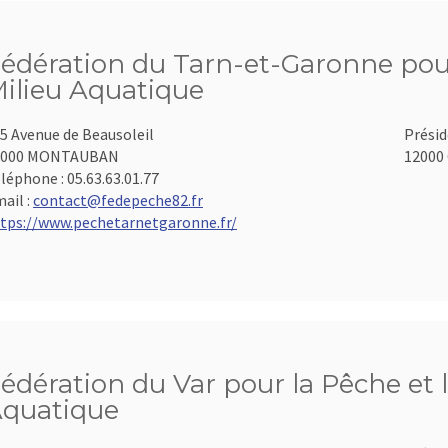
édération du Tarn-et-Garonne pour
ilieu Aquatique
5 Avenue de Beausoleil
Présid
2000 MONTAUBAN
12000 
léphone :
05.63.63.01.77
ail :
contact@fedepeche82.fr
tps://www.pechetarnetgaronne.fr/
édération du Var pour la Pêche et 
quatique