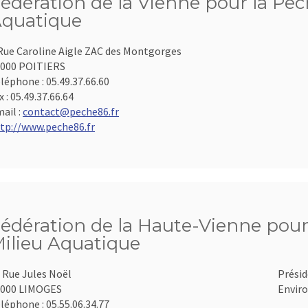
édération de la Vienne pour la Pêch
quatique
Rue Caroline Aigle ZAC des Montgorges
000 POITIERS
léphone :
05.49.37.66.60
x :
05.49.37.66.64
ail :
contact@peche86.fr
tp://www.peche86.fr
édération de la Haute-Vienne pour 
ilieu Aquatique
 Rue Jules Noël
Présid
7000 LIMOGES
Enviro
léphone :
05.55.06.34.77