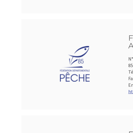
F
A
N°
85
Té
Fa
Em
ht