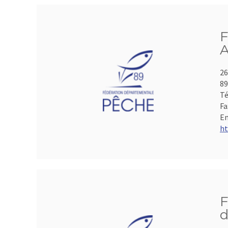
F
A
26
8
Té
Fa
Em
ht
F
d