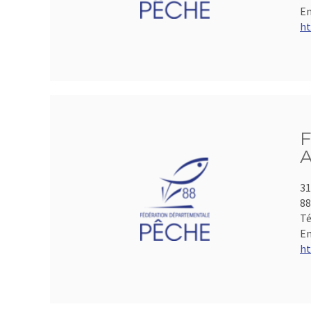
Em
ht
F
A
31
8
Té
Em
ht