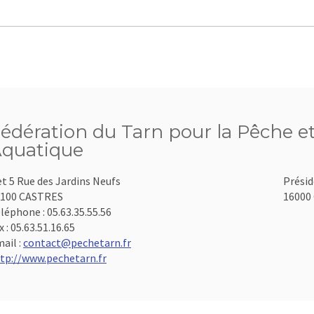
édération du Tarn pour la Pêche et
quatique
et 5 Rue des Jardins Neufs
Présid
1100 CASTRES
16000 
léphone :
05.63.35.55.56
x :
05.63.51.16.65
ail :
contact@pechetarn.fr
tp://www.pechetarn.fr