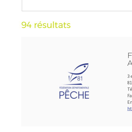
94 résultats
F
A
3 
8
Té
Fa
Em
ht