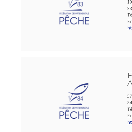
10
8
Té
Em
ht
F
A
57
84
Té
Em
ht