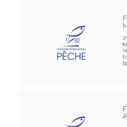
F
M
27
8
Té
Em
ht
F
A