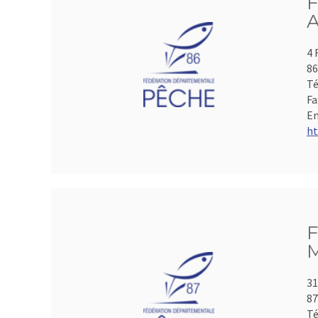
F
A
4 
86
Té
Fa
Em
ht
F
M
31
8
Té