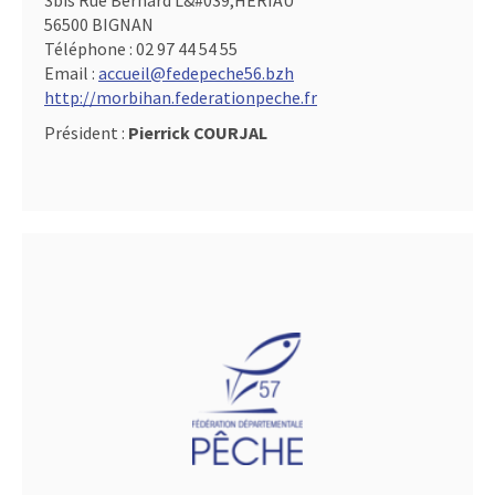
3bis Rue Bernard L&#039,HERIAU
56500 BIGNAN
Téléphone :
02 97 44 54 55
Email :
accueil@fedepeche56.bzh
http://morbihan.federationpeche.fr
Président :
Pierrick COURJAL