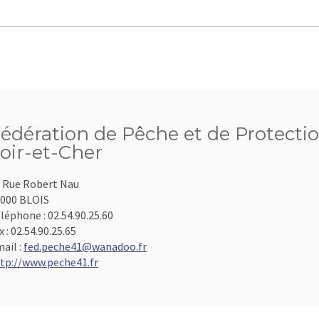
édération de Pêche et de Protecti
oir-et-Cher
 Rue Robert Nau
000 BLOIS
léphone :
02.54.90.25.60
x :
02.54.90.25.65
ail :
fed.peche41@wanadoo.fr
tp://www.peche41.fr