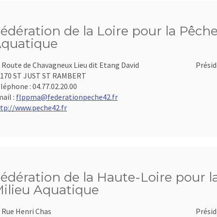
édération de la Loire pour la Pêche
quatique
 Route de Chavagneux Lieu dit Etang David
Présid
2170 ST JUST ST RAMBERT
léphone :
04.77.02.20.00
ail :
flppma@federationpeche42.fr
tp://www.peche42.fr
édération de la Haute-Loire pour l
ilieu Aquatique
 Rue Henri Chas
Présid