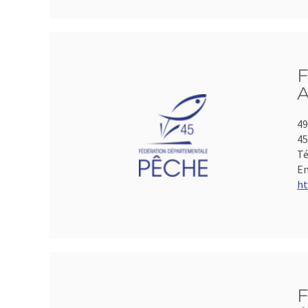
F
A
49
4
Té
Em
ht
F