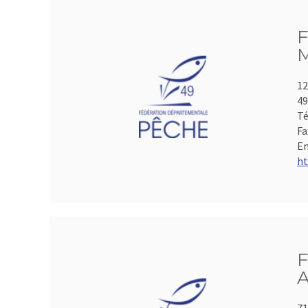
F
M
12
49
Té
Fa
Em
ht
F
A