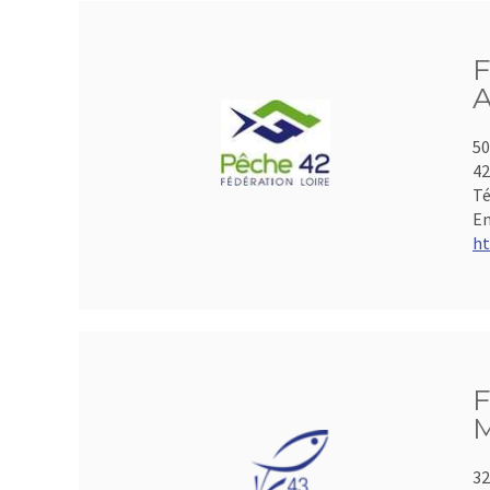
F
A
50
4
Té
Em
ht
F
M
32