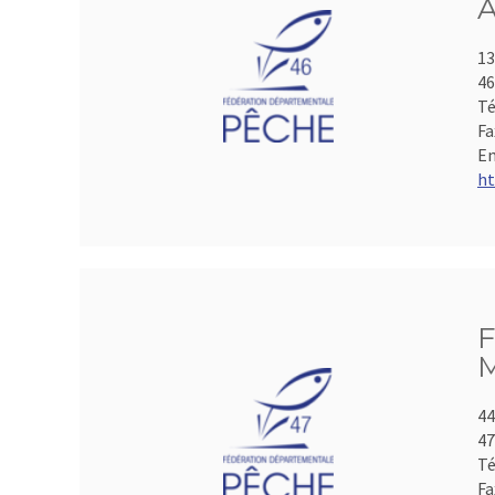
A
13
4
Té
Fa
Em
ht
F
M
44
4
Té
Fa