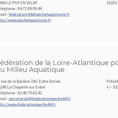
000 LE PUY EN VELAY
15253 
léphone :
04.71.09.09.44
ail :
federation43@pechehauteloire.fr
tp://www.pechehauteloire.fr
édération de la Loire-Atlantique po
u Milieu Aquatique
 rue de la Bavière ZAC Erdre Active
Présid
240 La Chapelle sur Erdre
+/- 33
léphone :
02.40.73.62.42
ail :
secretariat@federationpeche44.fr
tp://www.federationpeche44.fr