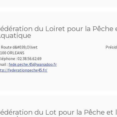
édération du Loiret pour la Pêche e
quatique
 Route d&#039,Olivet
Présid
5100 ORLEANS
léphone :
02.38.56.62.69
ail :
fede.peche.45@wanadoo.fr
tp://federationpeche45.fr/
édération du Lot pour la Pêche et 