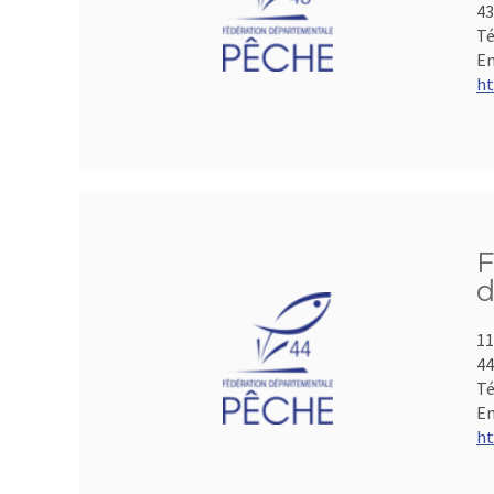
43
Té
Em
ht
F
d
11
44
Té
Em
ht