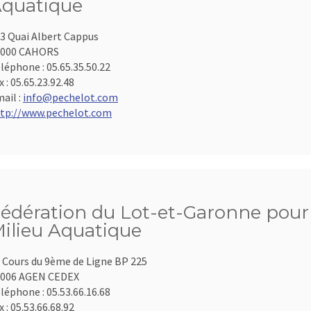
quatique
3 Quai Albert Cappus
6000 CAHORS
léphone :
05.65.35.50.22
x :
05.65.23.92.48
ail :
info@pechelot.com
tp://www.pechelot.com
édération du Lot-et-Garonne pour 
ilieu Aquatique
 Cours du 9ème de Ligne BP 225
7006 AGEN CEDEX
léphone :
05.53.66.16.68
x :
05.53.66.68.92