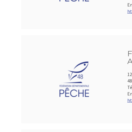
Em
ht
F
A
12
4
Té
Em
ht