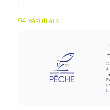
94 résultats
F
L
11
41
Té
Fa
Em
ht