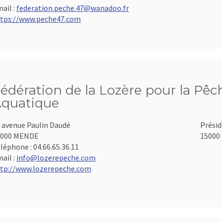
ail :
federation.peche.47@wanadoo.fr
tps://www.peche47.com
édération de la Lozère pour la Pêch
quatique
 avenue Paulin Daudé
Présid
8000 MENDE
15000 
léphone :
04.66.65.36.11
ail :
info@lozerepeche.com
tp://www.lozerepeche.com