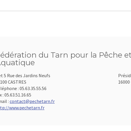
édération du Tarn pour la Pêche et
quatique
et 5 Rue des Jardins Neufs
Présid
1100 CASTRES
16000 
léphone :
05.63.35.55.56
x :
05.63.51.16.65
ail :
contact@pechetarn.fr
tp://www.pechetarn.fr