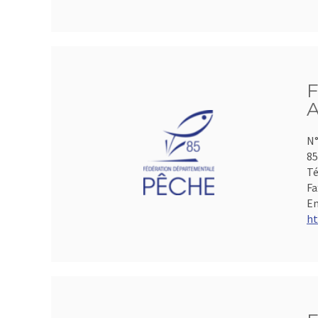
F
A
N°
85
Té
Fa
Em
ht