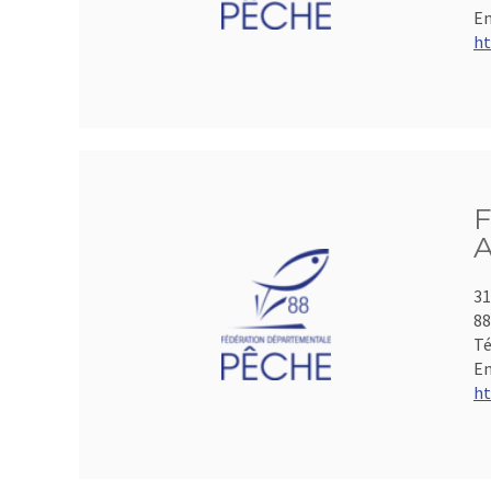
Em
ht
F
A
31
8
Té
Em
ht