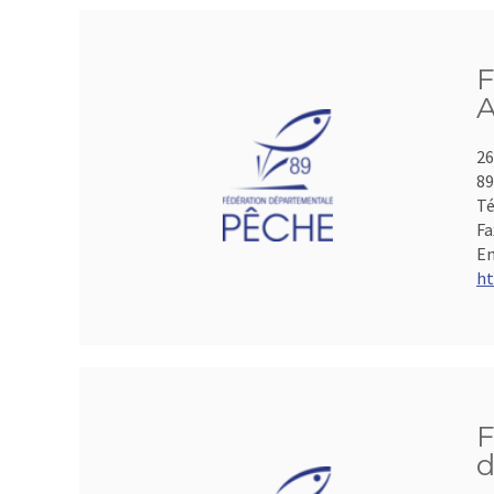
F
A
26
8
Té
Fa
Em
ht
F
d