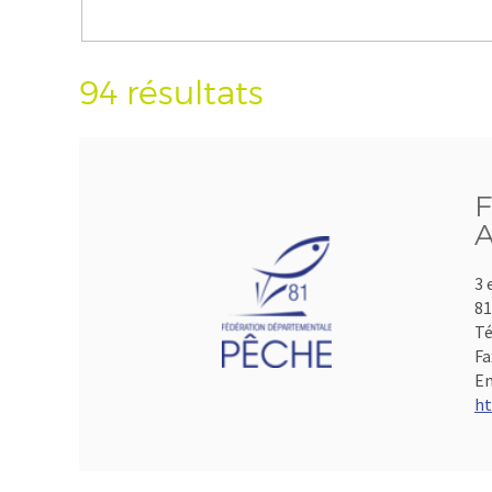
94 résultats
F
A
3 
8
Té
Fa
Em
ht