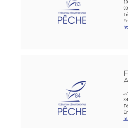
10
8
Té
Em
ht
F
A
57
84
Té
Em
ht