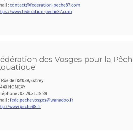
ail :
contact@federation-peche87.com
tps://www.federation-peche87.com
édération des Vosges pour la Pêche
quatique
 Rue de l&#039,Estrey
8440 NOMEXY
léphone :
03.29.31.18.89
ail :
fede.peche.vosges@wanadoo.fr
tp://www.peche88.fr