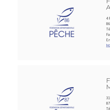
F
A
4 
86
Té
Fa
Em
ht
F
M
31
8
Té