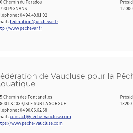
0 Chemin du Paradou
Présid
3790 PIGNANS
12 000
léphone :
04.94.48.81.02
ail :
federation@pechevar.fr
tp://www.pechevar.fr
édération de Vaucluse pour la Pêch
quatique
5 Chemin des Fontanelles
Présid
800 L&#039,ISLE SUR LA SORGUE
13200 
léphone :
04.90.86.62.68
ail :
contact@peche-vaucluse.com
tps://www.peche-vaucluse.com