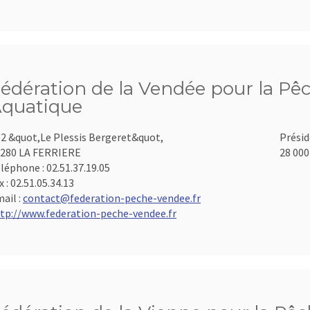
édération de la Vendée pour la Pêc
quatique
2 &quot,Le Plessis Bergeret&quot,
Présid
280 LA FERRIERE
28 000
léphone :
02.51.37.19.05
x :
02.51.05.34.13
ail :
contact@federation-peche-vendee.fr
tp://www.federation-peche-vendee.fr