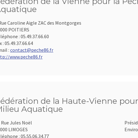
édération de la Vienne pour la Pêch
quatique
Rue Caroline Aigle ZAC des Montgorges
000 POITIERS
léphone :
05.49.37.66.60
x :
05.49.37.66.64
ail :
contact@peche86.fr
tp://www.peche86.fr
édération de la Haute-Vienne pour 
ilieu Aquatique
 Rue Jules Noël
Présid
7000 LIMOGES
Enviro
léphone :
05.55.06.34.77