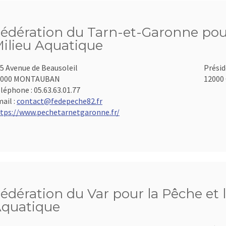
édération du Tarn-et-Garonne pour
ilieu Aquatique
5 Avenue de Beausoleil
Présid
2000 MONTAUBAN
12000 
léphone :
05.63.63.01.77
ail :
contact@fedepeche82.fr
tps://www.pechetarnetgaronne.fr/
édération du Var pour la Pêche et 
quatique