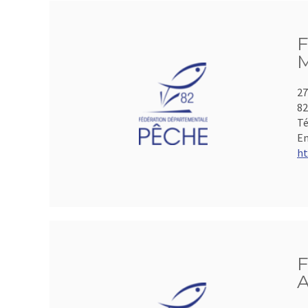
F
M
27
8
Té
Em
ht
F
A