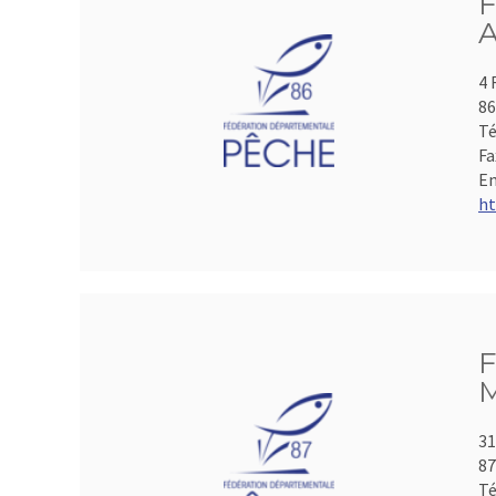
F
A
4 
86
Té
Fa
Em
ht
F
M
31
8
Té