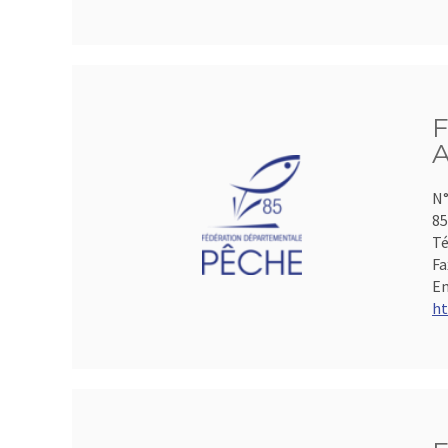
F
A
N°
85
Té
Fa
Em
ht