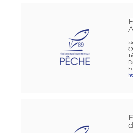
F
A
26
8
Té
Fa
Em
ht
F
d