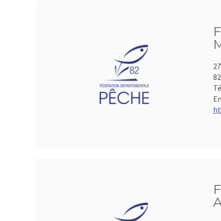
F
M
27
8
Té
Em
ht
F
A