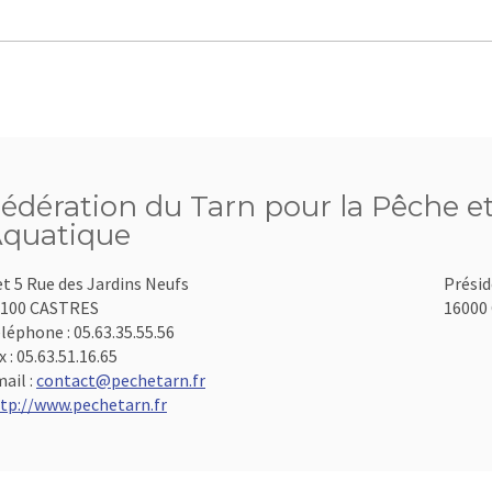
édération du Tarn pour la Pêche et
quatique
et 5 Rue des Jardins Neufs
Présid
1100 CASTRES
16000 
léphone :
05.63.35.55.56
x :
05.63.51.16.65
ail :
contact@pechetarn.fr
tp://www.pechetarn.fr