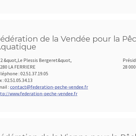
édération de la Vendée pour la Pêc
quatique
2 &quot,Le Plessis Bergeret&quot,
Présid
280 LA FERRIERE
28 000
léphone :
02.51.37.19.05
x :
02.51.05.34.13
ail :
contact@federation-peche-vendee.fr
tp://www.federation-peche-vendee.fr