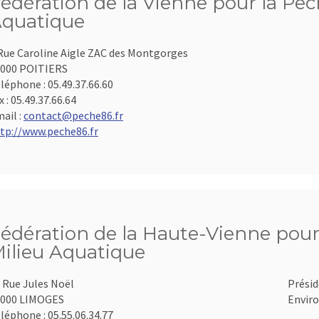
édération de la Vienne pour la Pêch
quatique
Rue Caroline Aigle ZAC des Montgorges
000 POITIERS
léphone :
05.49.37.66.60
x :
05.49.37.66.64
ail :
contact@peche86.fr
tp://www.peche86.fr
édération de la Haute-Vienne pour 
ilieu Aquatique
 Rue Jules Noël
Présid
7000 LIMOGES
Enviro
léphone :
05.55.06.34.77