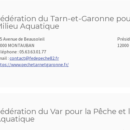
édération du Tarn-et-Garonne pour
ilieu Aquatique
5 Avenue de Beausoleil
Présid
2000 MONTAUBAN
12000 
léphone :
05.63.63.01.77
ail :
contact@fedepeche82.fr
tps://www.pechetarnetgaronne.fr/
édération du Var pour la Pêche et 
quatique