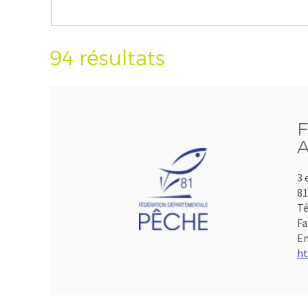
94 résultats
F
A
3 
8
Té
Fa
Em
ht