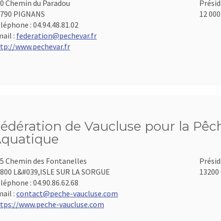
0 Chemin du Paradou
Présid
3790 PIGNANS
12 000
léphone :
04.94.48.81.02
ail :
federation@pechevar.fr
tp://www.pechevar.fr
édération de Vaucluse pour la Pêch
quatique
5 Chemin des Fontanelles
Présid
800 L&#039,ISLE SUR LA SORGUE
13200 
léphone :
04.90.86.62.68
ail :
contact@peche-vaucluse.com
tps://www.peche-vaucluse.com