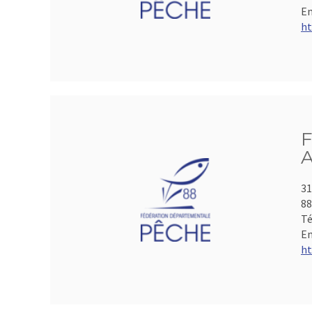
Em
ht
F
A
31
8
Té
Em
ht