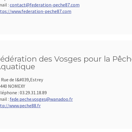
ail :
contact@federation-peche87.com
tps://www.federation-peche87.com
édération des Vosges pour la Pêche
quatique
 Rue de l&#039,Estrey
8440 NOMEXY
léphone :
03.29.31.18.89
ail :
fede.peche.vosges@wanadoo.fr
tp://www.peche88.fr