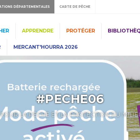
ATIONS DÉPARTEMENTALES
CARTE DE PÊCHE
HER
APPRENDRE
PROTÉGER
BIBLIOTHÈ
R
MERCANT'HOURRA 2026
#PECHE06
POUR LA PÊCHE ET LA PROTECTION DU MILI